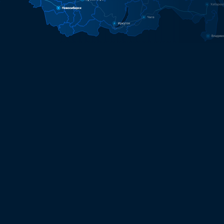
ровск
700 000 ₽
лия
10 дней
еринбург
110 000 ₽
х
1 день