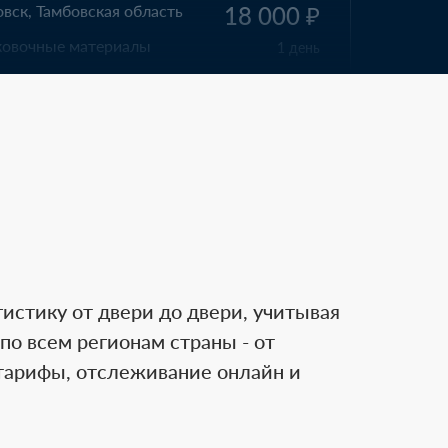
ровск
700 000 ₽
лия
10 дней
еринбург
110 000 ₽
х
1 день
истику от двери до двери, учитывая
по всем регионам страны - от
тарифы, отслеживание онлайн и
ань
110 000 ₽