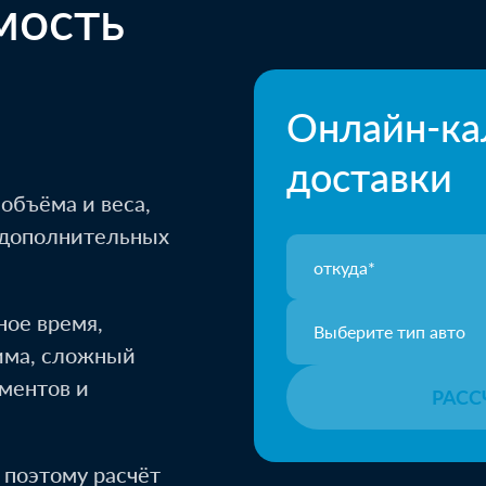
мость
Москва
Каз
Онлайн-ка
Оборудование и компл
доставки
 объёма и веса,
FTL доставка
и дополнительных
ое время,
Казань
Кото
Выберите тип авто
има, сложный
1 паллет - текстиль, уп
ментов и
РАСС
LTL доставка.
 поэтому расчёт