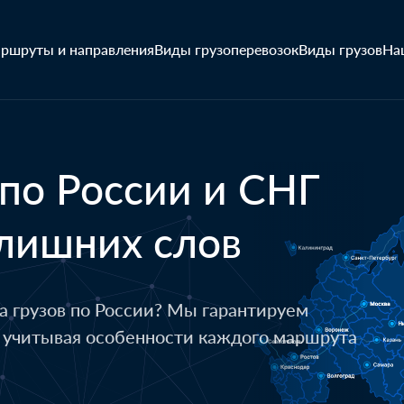
ршруты и направления
Виды грузоперевозок
Виды грузов
На
 по России и СНГ
 лишних слов
а грузов по России?
Мы гарантируем
Казань
Кото
, учитывая особенности каждого маршрута
1 паллет - текстиль, уп