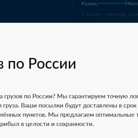
Киров
Хаба
резинотехнические изде
экспресс-доставка.
в по России
Кохма
Екат
19 м3 текстиля в рулона
а грузов по России? Мы гарантируем точную лог
экспресс-доставка.
 груза. Ваши посылки будут доставлены в срок 
елённых пунктов. Мы предлагаем оптимальные 
прибыл в целости и сохранности.
Москва
Каз