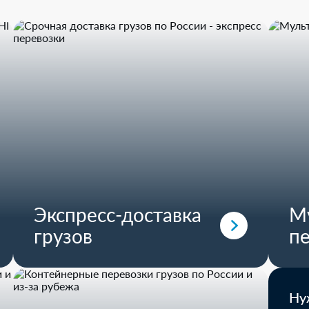
Оборудование и компл
FTL доставка
Экспресс-доставка
М
грузов
п
Ну