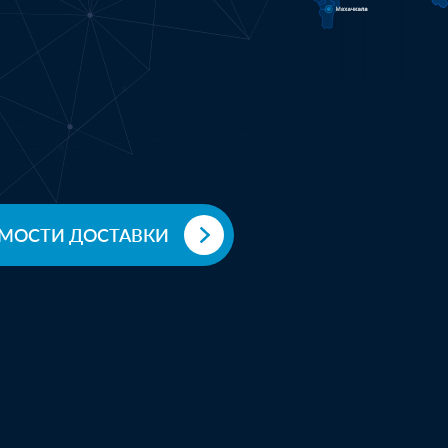
LTL доставка.
Киров
Хаба
резинотехнические изде
ОИМОСТИ ДОСТАВКИ
экспресс-доставка.
Кохма
Екат
19 м3 текстиля в рулона
экспресс-доставка.