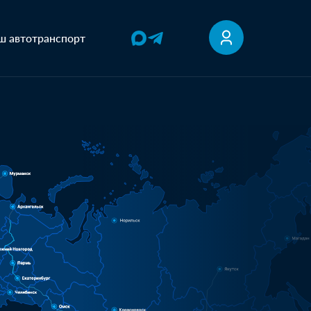
ш автотранспорт
вск, Тамбовская область
18 000 ₽
аковочные материалы
1 день