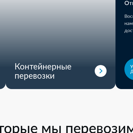
От
Вос
нам
дос
Контейнерные
перевозки
оторые мы перевози