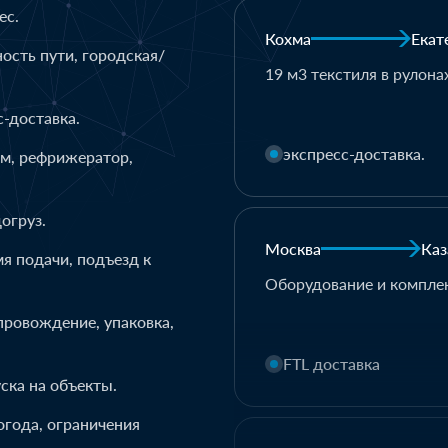
ес.
Москва
Каз
ость пути, городская/
Оборудование и компл
с-доставка.
FTL доставка
рм, рефрижератор,
догруз.
Казань
Кото
мя подачи, подъезд к
1 паллет - текстиль, уп
провождение, упаковка,
LTL доставка.
ска на объекты.
огода, ограничения