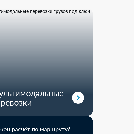
ектующие
1 день
ультимодальные
еревозки
жен расчёт по маршруту?