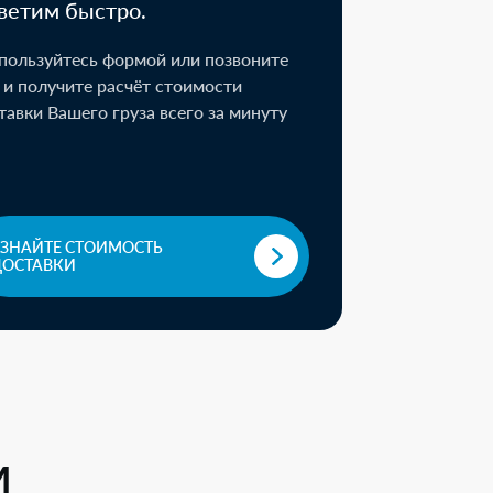
ветим быстро.
пользуйтесь формой или позвоните
 и получите расчёт стоимости
тавки Вашего груза всего за минуту
УЗНАЙТЕ СТОИМОСТЬ
ДОСТАВКИ
м